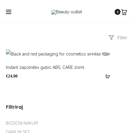
0
Filter
Instant zapolnitev gubic ABS. CARE 20ml
€
24,00
Filtriraj
BOŽIČNI NAKUPI
DARILNI SET