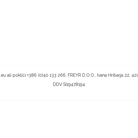
 ali pokliči +386 (0)40 133 266. FREYR D.O.O., Ivana Hribarja 22, 420
DDV:SI19478194