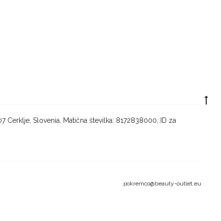
Go
to
7 Cerklje, Slovenia, Matična številka: 8172838000, ID za
to
pokremco@beauty-outlet.eu