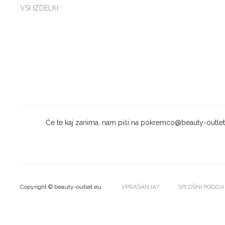
VSI IZDELKI
Če te kaj zanima, nam piši na pokremco@beauty-outlet.eu
Copyright © beauty-outlet.eu
VPRAŠANJA?
SPLOŠNI POGOJI