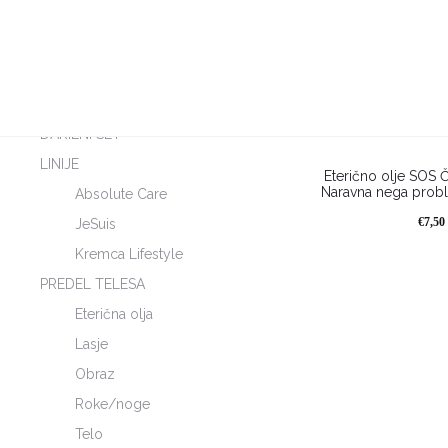
Filtriraj
BOŽIČNI NAKUPI
DARILNI SET
LINIJE
Eterično olje SOS 
Naravna nega prob
Absolute Care
HOT
€
7,50
JeSuis
Kremca Lifestyle
PREDEL TELESA
Eterična olja
Lasje
Obraz
Roke/noge
Telo