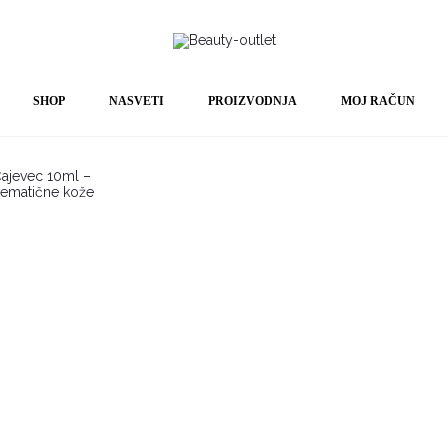
Prikaz
1 product
rezultata
SHOP
NASVETI
PROIZVODNJA
MOJ RAČUN
Čajevec 10ml –
lematične kože