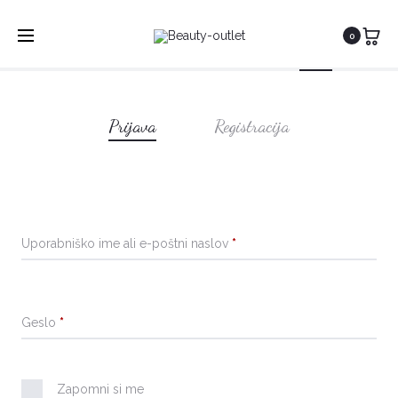
Shopping Cart
Wishlist
Login
0
0
0
M
Prijava
Registracija
o
j
Uporabniško ime ali e-poštni naslov
*
r
a
Geslo
*
č
u
Zapomni si me