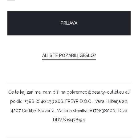
n
PRIJAVA
ALI STE POZABILI GESLO?
Če te kaj zanima, nam piši na pokremco@beauty-outlet.eu ali
pokliči +386 (0)40 133 266. FREYR D.O.O., Ivana Hribarja 22,
4207 Cerklje, Slovenia, Matična številka: 8172838000, ID za
DDV:SI19478194