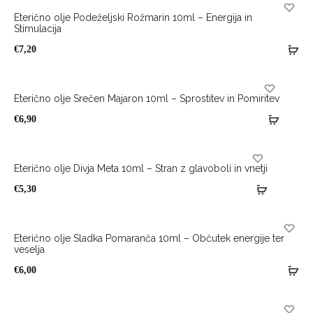
Eterično olje Podeželjski Rožmarin 10ml – Energija in
Stimulacija
HOT
€
7,20
Eterično olje Srečen Majaron 10ml – Sprostitev in Pomiritev
HOT
€
6,90
Eterično olje Divja Meta 10ml – Stran z glavoboli in vnetji
HOT
€
5,30
Eterično olje Sladka Pomaranča 10ml – Občutek energije ter
veselja
HOT
€
6,00