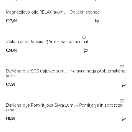
HOT
Magnezijevo olje RELAX 150ml – Odličen spanec
€
17,00
Zlata maska Je Suis… 50ml – Razkošni ritual
€
24,00
Eterično olje SOS Čajevec 10ml – Naravna nega problematične
kože
HOT
€
7,50
Eterično olje Pomirjujoča Sivka 10ml – Pomirjanje in sprostitev
uma
HOT
€
8,50