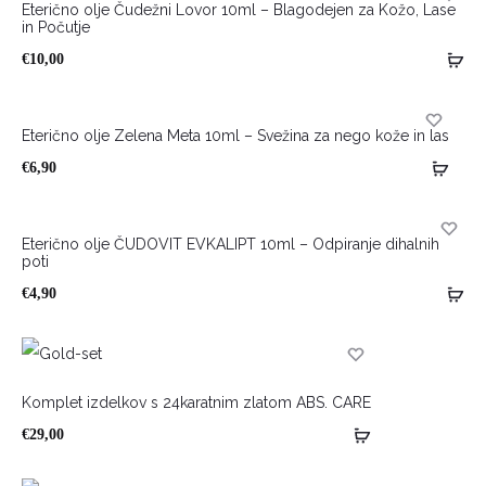
Eterično olje Čudežni Lovor 10ml – Blagodejen za Kožo, Lase
in Počutje
HOT
€
10,00
Eterično olje Zelena Meta 10ml – Svežina za nego kože in las
HOT
€
6,90
Eterično olje ČUDOVIT EVKALIPT 10ml – Odpiranje dihalnih
poti
HOT
€
4,90
HOT
Komplet izdelkov s 24karatnim zlatom ABS. CARE
€
29,00