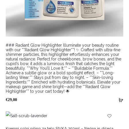
### Radiant Glow Highlighter Illuminate your beauty routine
with our **Radiant Glow Highlighter**! ✨ Crafted with ultra-fine
shimmer particles, this highlighter effortlessly enhances your
natural radiance. Perfect for cheekbones, brow bones, and the
cupid’s bow, it adds a luminous finish that catches the light
beautifully. **Why You’ll Love It:** – **Buildable Formula:**
Achieve a subtle glow or a bold spotlight effect. – **Long-
lasting Wear:** Stays put from day to night. – **Skin-loving
Ingredients:** Enriched with hydrating botanicals. Elevate your
makeup game and shine bright—add the **Radiant Glow
Highlighter** to your cart today! 🌟
€
29,00
HOT
Kremni solni piling za telo SIVKA 250ml – Nežna in dišeča