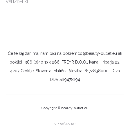
VSI IZDELKI
Če te kaj zanima, nam piši na pokremco@beauty-outlet.eu ali
pokliči +386 (0)40 133 266. FREYR D.O.O., Ivana Hribarja 22,
4207 Cerklje, Slovenia, Matična številka: 8172838000, ID za
DDV:SI19478194
Copyright © beauty-outlet.eu
VPRAŠANJA?